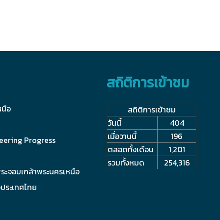
สถิติการเข้าชม
นือ
สถิติการเข้าชม
วันนี้
404
เมื่อวานนี้
196
eering Progress
ตลอดทั้งเดือน
1,201
รวมทั้งหมด
254,316
พระจอมเกล้าพระนครเหนือ
งประเทศไทย